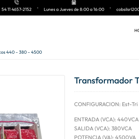
54 11 4657-2152
Lunes a Jueves de 8:00 a 16:00
cobsilsrl2
H
cos 440 – 380 – 4500
Transformador T
CONFIGURACION: Est-Tri
ENTRADA (VCA): 440VCA
SALIDA (VCA): 380VCA
POTENCIA (VA): 4500VA