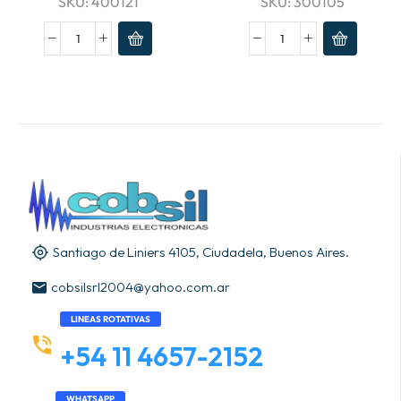
SKU:
400121
SKU:
300105
Santiago de Liniers 4105, Ciudadela, Buenos Aires.
cobsilsrl2004@yahoo.com.ar
LINEAS ROTATIVAS
+54 11 4657-2152
WHATSAPP