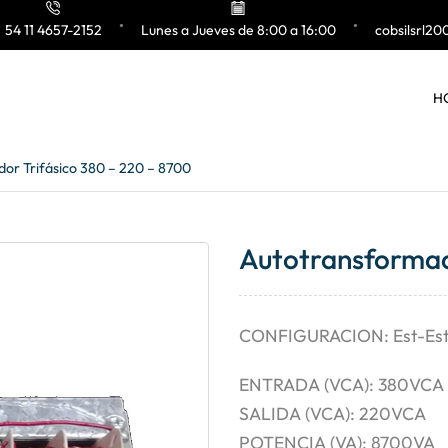
54 11 4657-2152
Lunes a Jueves de 8:00 a 16:00
cobsilsrl2
H
or Trifásico 380 – 220 – 8700
Autotransformad
CONFIGURACION: Est-Es
ENTRADA (VCA): 380VCA
SALIDA (VCA): 220VCA
POTENCIA (VA): 8700VA