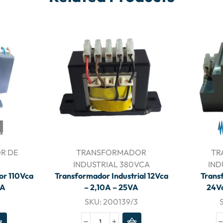
R DE
TRANSFORMADOR
TR
INDUSTRIAL 380VCA
IND
or 110Vca
Transformador Industrial 12Vca
Trans
VA
– 2,10A – 25VA
24Vc
SKU:
200139/3